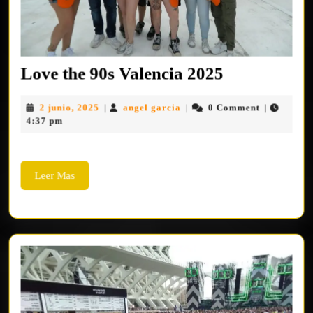
Love
Love the 90s Valencia 2025
the
2
angel
2 junio, 2025
angel garcia
0 Comment
|
|
|
90s
junio,
garcia
4:37 pm
Valencia
2025
2025
Leer
Leer Mas
Mas