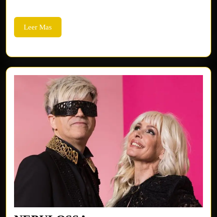
LLAR
DELS
Leer
Leer Mas
SOMNIS
Mas