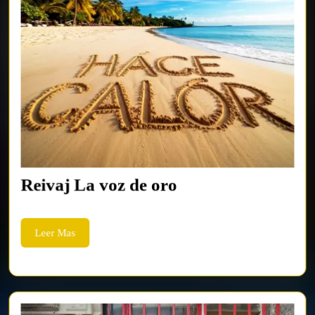
Reivaj
Reivaj La voz de oro
La
voz
Leer
Leer Mas
de
Mas
oro