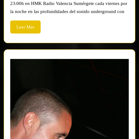
Con
23:00h en HMK Radio Valencia Sumérgete cada viernes por
Indy
la noche en las profundidades del sonido underground con
Lopez
Leer
Leer Mas
Mas