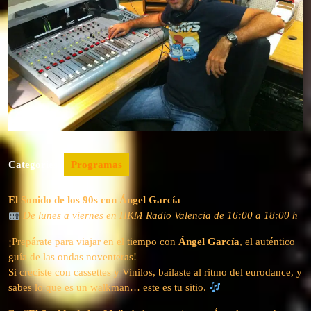
Categories:
Programas
El Sonido de los 90s con Ángel García
De lunes a viernes en HKM Radio Valencia de 16:00 a 18:00 h
¡Prepárate para viajar en el tiempo con
Ángel García
, el auténtico
guía de las ondas noventeras!
Si creciste con cassettes y Vinilos, bailaste al ritmo del eurodance, y
sabes lo que es un walkman… este es tu sitio.