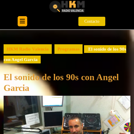
Skip
to
content
Open
Contacto
Contacto
Skip
Button
to
content
HKM Radio Valencia
Programas
El sonido de los 90s
con Angel Garcia
El sonido de los 90s con Angel
Garcia