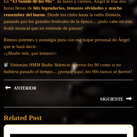
En
“El Sonido de los 90s”
, de lunes a viernes, Ángel te trae dos
horas llenas de
hits legendarios, temazos olvidados y mucho
remember del bueno
. Desde los clubs hasta la radio fórmula,
pasando por los grandes festivales de la época… ¡todo cabe en este
festín musical que no entiende de pausas!
Ritmos potentes y nostalgia pura con ese toque personal de Ángel
que te hará decir:
«¡Madre mía, qué temazo!»
Sintoniza HMM Radio Valencia y revive los 90 como si no
hubiera pasado el tiempo… ¡porque aquí, los 90s nunca se fueron!
Navegación
ANTERIOR
de
Previous
SIGUIENTE
entradas
post:
Next
Related Post
post: