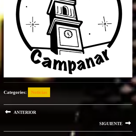
Categories:
Noticias
Navegación
ANTERIOR
de
Previous
SIGUIENTE
entradas
post:
Next