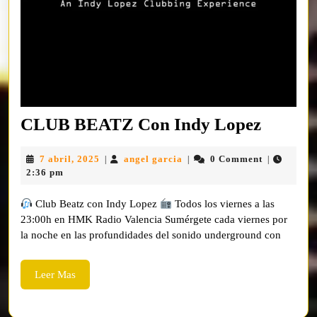
CLUB
CLUB BEATZ Con Indy Lopez
BEAT
7
angel
7 abril, 2025
angel garcia
0 Comment
|
|
|
Con
abril,
garcia
2:36 pm
Indy
2025
Club Beatz con Indy Lopez
Todos los viernes a las
Lopez
23:00h en HMK Radio Valencia Sumérgete cada viernes por
la noche en las profundidades del sonido underground con
Leer
Leer Mas
Mas