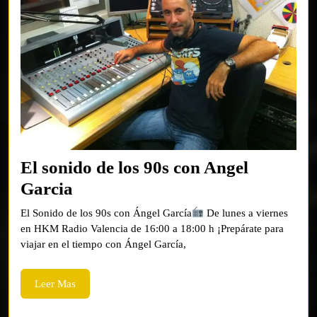
El sonido de los 90s con Angel
El
Garcia
sonido
El Sonido de los 90s con Ángel García
De lunes a viernes
de
en HKM Radio Valencia de 16:00 a 18:00 h ¡Prepárate para
viajar en el tiempo con Ángel García,
los
90s
Leer
Leer Mas
con
Mas
Angel