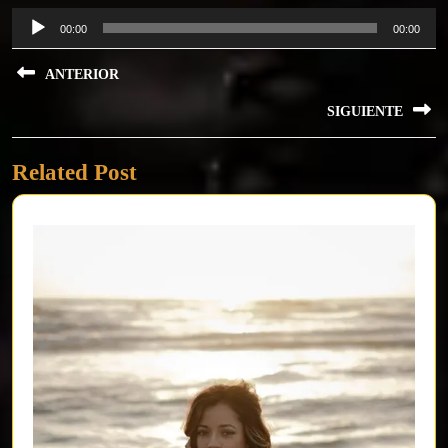
Reproductor
00:00
00:00
de
Navegación
audio
ANTERIOR
de
Previous
SIGUIENTE
entradas
post:
Next
Related Post
post: