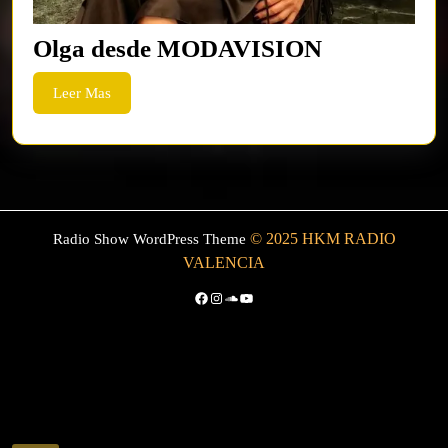
Olga
Olga desde MODAVISION
desde
Leer
Leer Mas
MODAVIS
Mas
© 2025 HKM RADIO
Radio Show WordPress Theme
VALENCIA
Facebook
Instagram
SoundCloud
YouTube