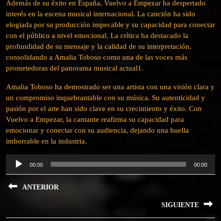
Además de su éxito en España, Vuelvo a Empezar ha despertado
interés en la escena musical internacional. La canción ha sido
elogiada por su producción impecable y su capacidad para conectar
con el público a nivel emocional. La crítica ha destacado la
profundidad de su mensaje y la calidad de su interpretación,
consolidando a Amalia Toboso como una de las voces más
prometedoras del panorama musical actual1.
Amalia Toboso ha demostrado ser una artista con una visión clara y
un compromiso inquebrantable con su música. Su autenticidad y
pasión por el arte han sido clave en su crecimiento y éxito. Con
Vuelvo a Empezar, la cantante reafirma su capacidad para
emocionar y conectar con su audiencia, dejando una huella
imborrable en la industria.
Reproductor
00:00
00:00
de
Navegación
audio
ANTERIOR
de
Previous
SIGUIENTE
entradas
post:
Next